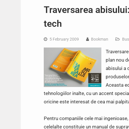
Traversarea abisului
tech
5 February 2009
Bookman
Bus
Traversare
plan nou de
abisului a 
produselor
Aceasta ed
tehnologiilor inalte, cu un accent specia
oricine este interesat de cea mai palpit
Pentru companiile cele mai ingenioase, 
celelalte constituie un manual de suprav