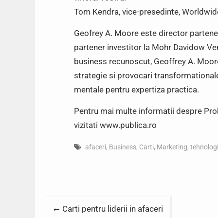
Tom Kendra, vice-presedinte, Worldwi
Geofrey A. Moore este director partener
partener investitor la Mohr Davidow Ven
business recunoscut, Geoffrey A. Moore
strategie si provocari transformational
mentale pentru expertiza practica.
Pentru mai multe informatii despre Prob
vizitati www.publica.ro
afaceri
,
Business
,
Carti
,
Marketing
,
tehnolog
Post
Carti pentru liderii in afaceri