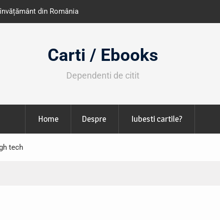
ză LIBfest în perioada 24-29
Expoziția Brâncuși de la T
130.000 de vizitatori
Carti / Ebooks
Dependenti de citit
Home
Despre
Iubesti cartile?
igh tech