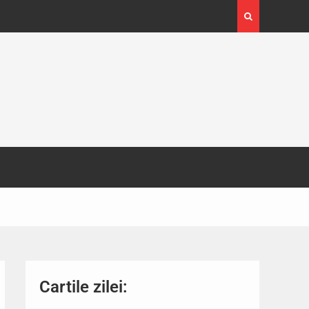
imișoara a atras peste
Cartile zilei: