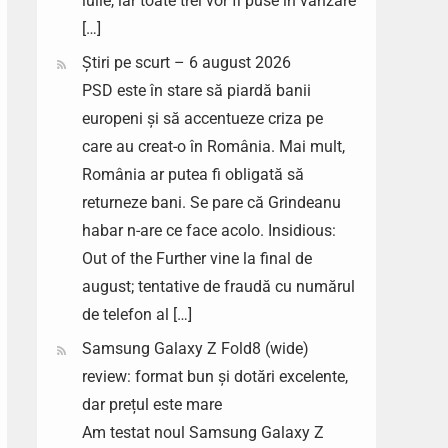
iulie, iar toate trei vor fi puse în vânzare
[…]
Știri pe scurt – 6 august 2026
PSD este în stare să piardă banii
europeni și să accentueze criza pe
care au creat-o în România. Mai mult,
România ar putea fi obligată să
returneze bani. Se pare că Grindeanu
habar n-are ce face acolo. Insidious:
Out of the Further vine la final de
august; tentative de fraudă cu numărul
de telefon al […]
Samsung Galaxy Z Fold8 (wide)
review: format bun și dotări excelente,
dar prețul este mare
Am testat noul Samsung Galaxy Z