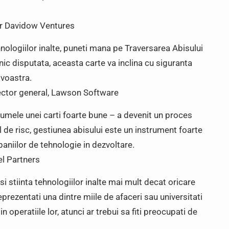
hr Davidow Ventures
hnologiilor inalte, puneti mana pe Traversarea Abisului
rnic disputata, aceasta carte va inclina cu siguranta
 voastra.
rector general, Lawson Software
umele unei carti foarte bune – a devenit un proces
l de risc, gestiunea abisului este un instrument foarte
mpaniilor de tehnologie in dezvoltare.
el Partners
 si stiinta tehnologiilor inalte mai mult decat oricare
reprezentati una dintre miile de afaceri sau universitati
 operatiile lor, atunci ar trebui sa fiti preocupati de