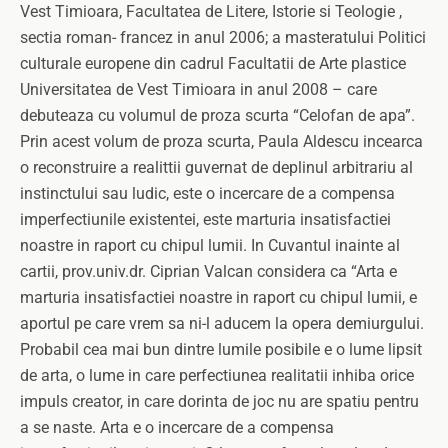
Vest Timioara, Facultatea de Litere, Istorie si Teologie ,
sectia roman- francez in anul 2006; a masteratului Politici
culturale europene din cadrul Facultatii de Arte plastice
Universitatea de Vest Timioara in anul 2008 – care
debuteaza cu volumul de proza scurta “Celofan de apa”.
Prin acest volum de proza scurta, Paula Aldescu incearca
o reconstruire a realittii guvernat de deplinul arbitrariu al
instinctului sau ludic, este o incercare de a compensa
imperfectiunile existentei, este marturia insatisfactiei
noastre in raport cu chipul lumii. In Cuvantul inainte al
cartii, prov.univ.dr. Ciprian Valcan considera ca “Arta e
marturia insatisfactiei noastre in raport cu chipul lumii, e
aportul pe care vrem sa ni-l aducem la opera demiurgului.
Probabil cea mai bun dintre lumile posibile e o lume lipsit
de arta, o lume in care perfectiunea realitatii inhiba orice
impuls creator, in care dorinta de joc nu are spatiu pentru
a se naste. Arta e o incercare de a compensa