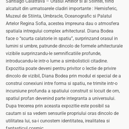
Santiago Calatrava – Orasul Artelor si al Stiintei, fiind
alcatuit din urmatoarele cladiri importante : Hemisferic,
Muzeul de Stiinta, Umbracle, Oceanografic si Palatul
Artelor Regina Sofia, acestea impreuna dau o atmosfera
spatiala intregului complex arhitectural. Diana Bodea
face o “scurta calatorie in spatiu”, surprinzand orasul in
lumini si umbre, patrunde dincolo de formele arhitecturale
vizibile surprinzandu-le semnificatiile profunde,
introducandu-le intr-o lume a simbolisticii citadine.
Expozitia poate deveni pentru privitor o lectie de privire
dincolo de vizibil, Diana Bodea prin modul ei special de a
construi conexiuni intre forma si spatiu, ne trimite intr-o
incursiune profunda a spatiului construit si locuit de om,
spatiul profan devenind parte integranta a universului.
Dupa trecerea prin aceasta expozitie este posibil sa
cautam si sa vedem sensurile propriului oras dincolo de
utilitatea lui, sa-i cunostem identitatea, irealitatea si
fantasticul cosmic.