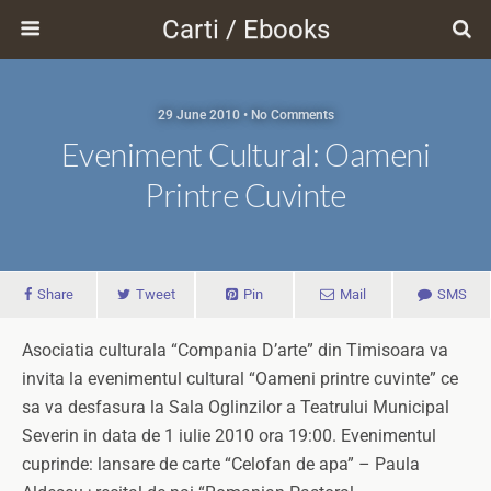
Carti / Ebooks
29 June 2010 • No Comments
Eveniment Cultural: Oameni
Printre Cuvinte
Share
Tweet
Pin
Mail
SMS
Asociatia culturala “Compania D’arte” din Timisoara va
invita la evenimentul cultural “Oameni printre cuvinte” ce
sa va desfasura la Sala Oglinzilor a Teatrului Municipal
Severin in data de 1 iulie 2010 ora 19:00. Evenimentul
cuprinde: lansare de carte “Celofan de apa” – Paula