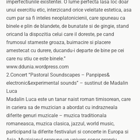
imperfectiunile existentei. O lume perfecta lasa loc doar
unui exercitiu etic, interzicand orice veleitate estetica, asa
cum par sa fi inteles neoplatonicienii, care spuneau ca
binele e plin de blandete, de bunatate si de gingie, stand
oricand la dispozitia celui care il doreste, pe cand
frumosul starneste groaza, buimacire si placere
amestecat cu durere, ducandu-i departe de bine pe cei
care nu stiu ce este binele.”
www.ddunia.wordpress.com
2.Concert “Pastoral Soundscapes – Panpipes&
electronic&experimental sounds” – sustinut de Madalin
Luca
Madalin Luca este un tanar naist roman timisorean, care
in cariera sa de muzician a abordat cu indrazneala
diferite genuri muzicale – muzica traditionala
romaneasca, muzica clasica, jazzul, world music,
participand la diferite festivaluri si concerte in Europa si
Asia. Muzicianul propune un univers sonor propriu,