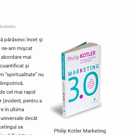
Business
dă părăsesc încet şi
are ne-am mişcat
 o abordare mai
cuantificat şi
m “spiritualitate” nu
dimpotrivă.
de cel mai rapid
r (evident, pentru a
re în ultima
 universale decât
ketingul se
Philip Kotler Marketing