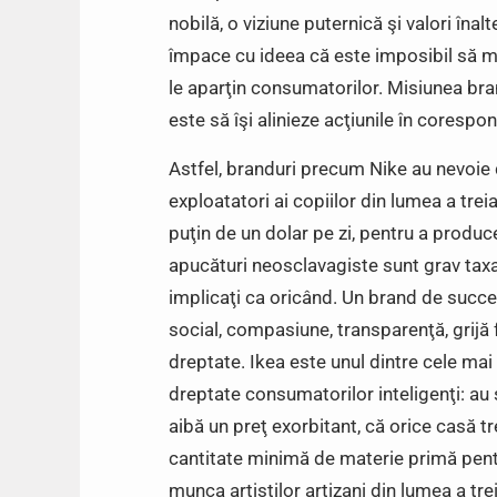
nobilă, o viziune puternică şi valori îna
împace cu ideea că este imposibil să mai
le aparţin consumatorilor. Misiunea bra
este să îşi alinieze acţiunile în corespo
Astfel, branduri precum Nike au nevoie d
exploatatori ai copiilor din lumea a tr
puţin de un dolar pe zi, pentru a produc
apucături neosclavagiste sunt grav tax
implicaţi ca oricând. Un brand de succe
social, compasiune, transparenţă, grijă
dreptate. Ikea este unul dintre cele mai
dreptate consumatorilor inteligenţi: au
aibă un preţ exorbitant, că orice casă t
cantitate minimă de materie primă pentr
munca artiştilor artizani din lumea a tre