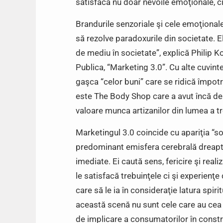
satisfacă nu doar nevoile emoţionale, ci
Brandurile senzoriale şi cele emoţionale
să rezolve paradoxurile din societate. 
de mediu în societate”, explică Philip K
Publica, “Marketing 3.0”. Cu alte cuvinte,
gaşca “celor buni” care se ridică împotr
este The Body Shop care a avut încă de 
valoare munca artizanilor din lumea a tre
Marketingul 3.0 coincide cu apariţia “soc
predominant emisfera cerebrală dreaptă
imediate. Ei caută sens, fericire şi reali
le satisfacă trebuinţele ci şi experienţe 
care să le ia în consideraţie latura spir
această scenă nu sunt cele care au cea 
de implicare a consumatorilor în constr