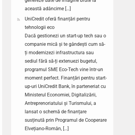
genereze date de imagine brute la
această adâncime […]
UniCredit oferă finanțări pentru
tehnologii eco
Dacă gestionezi un start-up tech sau o
companie mică și te gândești cum să-
ți modernizezi infrastructura sau
sediul fără să-ți extenuezi bugetul,
programul SME Eco-Tech vine într-un
moment perfect. Finanțări pentru start-
up-uri UniCredit Bank, în parteneriat cu
Ministerul Economiei, Digitalizării,
Antreprenoriatului și Turismului, a
lansat o schemă de finanțare
susținută prin Programul de Cooperare
Elvețiano-Român, […]