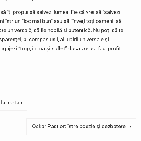
ă îţi propui să salvezi lumea. Fie că vrei să “salvezi
mi într-un “loc mai bun” sau să “înveţi toţi oamenii să
re universală, să fie nobilă şi autentică. Nu poţi să te
parenţei, al compasiunii, al iubirii universale şi
ngajezi “trup, inimă şi suflet” dacă vrei să faci profit.
i la protap
Oskar Pastior: între poezie şi dezbatere