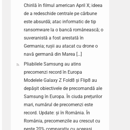
Chirilă în filmul american April X; ideea
de a redeschide centrale pe cărbune
este absurdă; atac informatic de tip
ransomware la o bancă românească; o
suveranistă a fost arestată în
Germania; rușii au atacat cu drone o
navă germană din Marea […]
Pliabilele Samsung au atins
precomenzi record în Europa
Modelele Galaxy Z Fold8 și Flip8 au
depășit obiectivele de precomandă ale
Samsung în Europa. În ciuda prețurilor
mari, numărul de precomenzi este
record. Update: și în România. În
România, precomenzile au crescut cu
peste 20% comparativ cu aceeași