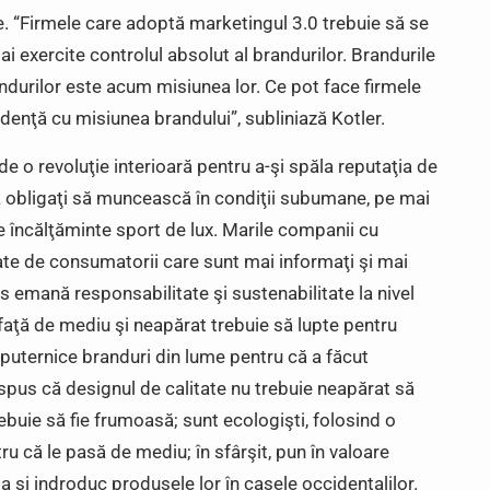
lte. “Firmele care adoptă marketingul 3.0 trebuie să se
 exercite controlul absolut al brandurilor. Brandurile
ndurilor este acum misiunea lor. Ce pot face firmele
ndenţă cu misiunea brandului”, subliniază Kotler.
e o revoluţie interioară pentru a-şi spăla reputaţia de
eia obligaţi să muncească în condiţii subumane, pe mai
e încălţăminte sport de lux. Marile companii cu
ate de consumatorii care sunt mai informaţi şi mai
s emană responsabilitate şi sustenabilitate la nivel
 faţă de mediu şi neapărat trebuie să lupte pentru
 puternice branduri din lume pentru că a făcut
 spus că designul de calitate nu trebuie neapărat să
rebuie să fie frumoasă; sunt ecologişti, folosind o
u că le pasă de mediu; în sfârşit, pun în valoare
ia şi indroduc produsele lor în casele occidentalilor.