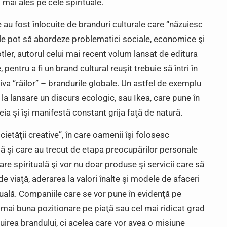
 mai ales pe cele spirituale.
 au fost înlocuite de branduri culturale care “năzuiesc
Ele pot să abordeze problematici sociale, economice şi
otler, autorul celui mai recent volum lansat de editura
 pentru a fi un brand cultural reuşit trebuie să întri în
iva “răilor” – brandurile globale. Un astfel de exemplu
la lansare un discurs ecologic, sau Ikea, care pune în
ia şi îşi manifestă constant grija faţă de natură.
ietăţii creative”, în care oamenii îşi folosesc
 şi care au trecut de etapa preocupărilor personale
zare spirituală şi vor nu doar produse şi servicii care să
de viaţă, aderarea la valori înalte şi modele de afaceri
ituală. Companiile care se vor pune în evidenţă pe
mai buna pozitionare pe piaţă sau cel mai ridicat grad
uirea brandului, ci acelea care vor avea o misiune