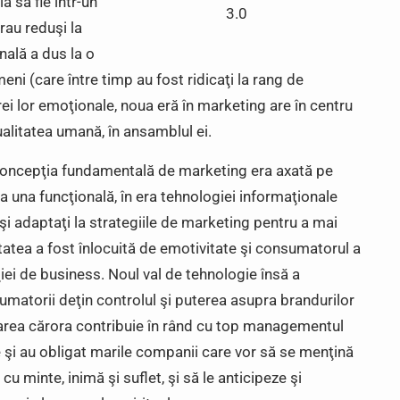
a să fie într-un
3.0
rau reduşi la
nală a dus la o
ni (care între timp au fost ridicaţi la rang de
ei lor emoţionale, noua eră în marketing are în centru
ualitatea umană, în ansamblul ei.
e concepţia fundamentală de marketing era axată pe
a una funcţională, în era tehnologiei informaţionale
şi adaptaţi la strategiile de marketing pentru a mai
tatea a fost înlocuită de emotivitate şi consumatorul a
ţiei de business. Noul val de tehnologie însă a
umatorii deţin controlul şi puterea asupra brandurilor
earea cărora contribuie în rând cu top managementul
le şi au obligat marile companii care vor să se menţină
 cu minte, inimă şi suflet, şi să le anticipeze şi