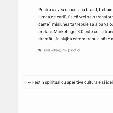
Pentru a avea succes, ca brand, trebuie s
lumea de carii”, fie că vrei să o transfor
cânte”, misiunea ta trebuie să aiba valoa
prefaci. Marketingul 3.0 este cel al trans
dreptăţii, în slujba cărora trebuie să te a
Marketing
,
Philip Kotler
Post
Festin spiritual cu aperitive culturale si ide
navigation