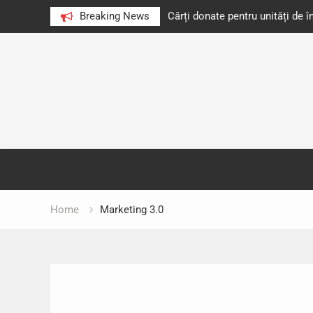
 unități de învățământ din România
Breaking News
Libris organizează LIBfest în 
octombrie
Skip
to
content
Home
Marketing 3.0