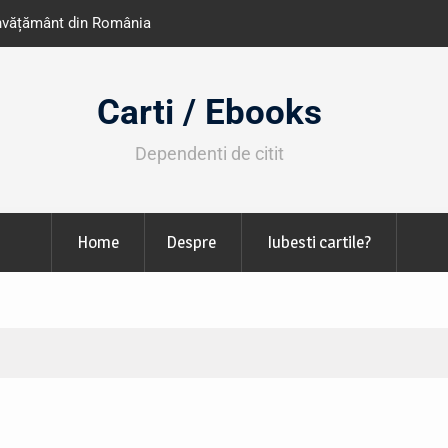
perioada 24-29
Expoziția Brâncuși de la Timișoara a at
130.000 de vizitatori
Carti / Ebooks
Dependenti de citit
Home
Despre
Iubesti cartile?