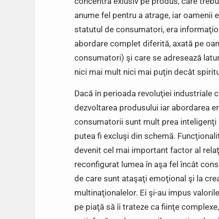
concentra exlusiv pe produs, care trebui
anume fel pentru a atrage, iar oamenii e
statutul de consumatori, era informaţio
abordare complet diferită, axată pe oame
consumatori) şi care se adresează latur
nici mai mult nici mai puţin decât spirit
Dacă în perioada revoluţiei industrial
dezvoltarea produsului iar abordarea er
consumatorii sunt mult prea inteligenţi 
putea fi excluşi din schemă. Funcţionali
devenit cel mai important factor al rela
reconfigurat lumea în aşa fel încât cons
de care sunt ataşaţi emoţional şi la cr
multinaţionalelor. Ei şi-au impus valori
pe piaţă să îi trateze ca fiinţe complexe,