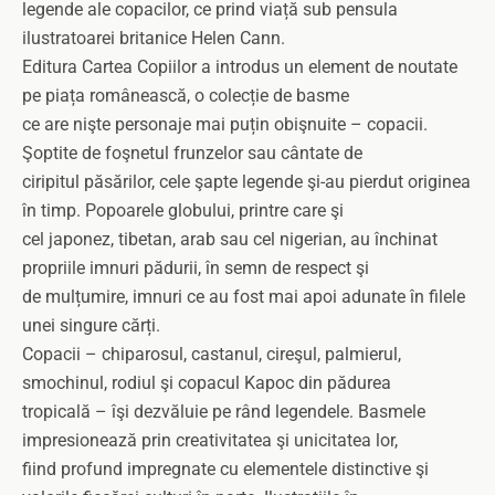
legende ale copacilor, ce prind viață sub pensula
ilustratoarei britanice Helen Cann.
Editura Cartea Copiilor a introdus un element de noutate
pe piața românească, o colecție de basme
ce are nişte personaje mai puțin obişnuite – copacii.
Şoptite de foşnetul frunzelor sau cântate de
ciripitul păsărilor, cele şapte legende şi-au pierdut originea
în timp. Popoarele globului, printre care şi
cel japonez, tibetan, arab sau cel nigerian, au închinat
propriile imnuri pădurii, în semn de respect şi
de mulțumire, imnuri ce au fost mai apoi adunate în filele
unei singure cărți.
Copacii – chiparosul, castanul, cireşul, palmierul,
smochinul, rodiul şi copacul Kapoc din pădurea
tropicală – îşi dezvăluie pe rând legendele. Basmele
impresionează prin creativitatea şi unicitatea lor,
fiind profund impregnate cu elementele distinctive şi