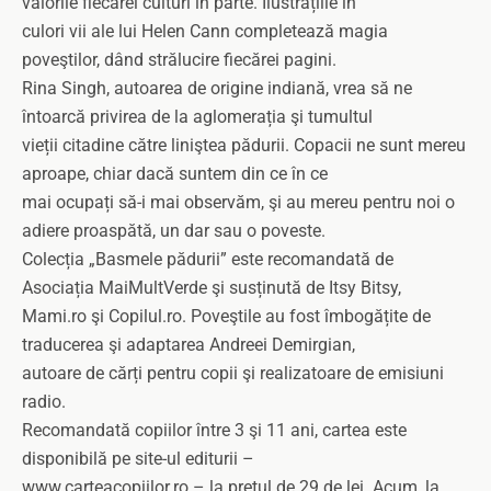
valorile fiecărei culturi în parte. Ilustrațiile în
culori vii ale lui Helen Cann completează magia
poveştilor, dând strălucire fiecărei pagini.
Rina Singh, autoarea de origine indiană, vrea să ne
întoarcă privirea de la aglomerația şi tumultul
vieții citadine către liniştea pădurii. Copacii ne sunt mereu
aproape, chiar dacă suntem din ce în ce
mai ocupați să-i mai observăm, şi au mereu pentru noi o
adiere proaspătă, un dar sau o poveste.
Colecția „Basmele pădurii” este recomandată de
Asociația MaiMultVerde şi susținută de Itsy Bitsy,
Mami.ro şi Copilul.ro. Poveştile au fost îmbogățite de
traducerea şi adaptarea Andreei Demirgian,
autoare de cărți pentru copii şi realizatoare de emisiuni
radio.
Recomandată copiilor între 3 şi 11 ani, cartea este
disponibilă pe site-ul editurii –
www.carteacopiilor.ro – la preţul de 29 de lei. Acum, la