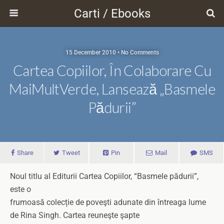
Carti / Ebooks
15 December 2010 • No Comments
Cartea Copiilor, În Colaborare Cu
MaiMultVerde, Lansează „Basmele
Pădurii”
Share
Tweet
Pin
Mail
SMS
Noul titlu al Editurii Cartea Copiilor, “Basmele pădurii”,
este o
frumoasă colecție de poveşti adunate din întreaga lume
de Rina Singh. Cartea reuneşte şapte